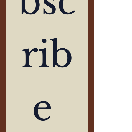
bsc
rib
e 