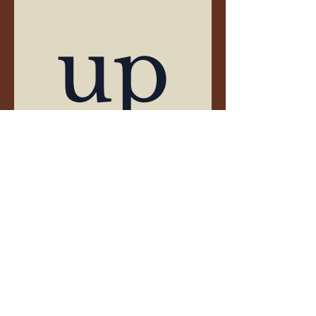
up
dat