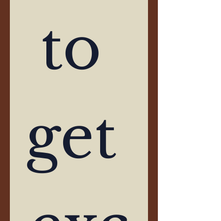
to 
get 